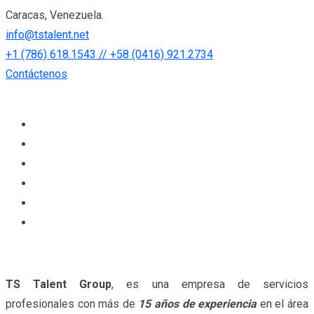
Skip
Caracas, Venezuela.
to
info@tstalent.net
content
+1 (786) 618.1543 // +58 (0416) 921.2734
Contáctenos
Inicio
Nosotros
Proyectos
Servicios
Noticias
Contacto
TS Talent Group
, es una empresa de servicios
profesionales con más de
15 años de experiencia
en el área