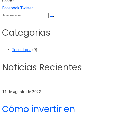
Share :
LinkedIn
Whatsapp
Share
Print
Facebook
Twitter
via
Email
Categorias
Tecnología
(9)
Noticias Recientes
11 de agosto de 2022
Cómo invertir en